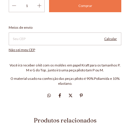
Alterar CEP
Entregas para o CEP:
Meios de envio
Calcular
Não sei meu CEP
Você irá receber o kit com os moldes em papel Kraft para os tamanhos P,
M e G do Top , junto irá uma peça piloto tam P ou M.
O material usado na confecção das peças piloto é 90% Poliamida e 10%
elastano.
Produtos relacionados