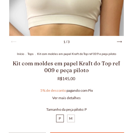
1
/
3
Início
.
Tops
.
Kit com moldes em papel Kraft do Top ref 009 e peça piloto
Kit com moldes em papel Kraft do Top ref
009 e peça piloto
R$145,00
5% de desconto
pagando com Pix
Ver mais detalhes
Tamanho da peça piloto:
P
P
M