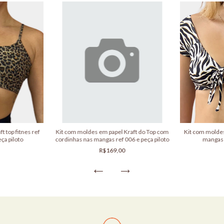
t top fitnes ref
Kit com moldes em papel Kraft do Top com
Kit com moldes
ça piloto
cordinhas nas mangas ref 006 e peça piloto
mangas 
R$169,00